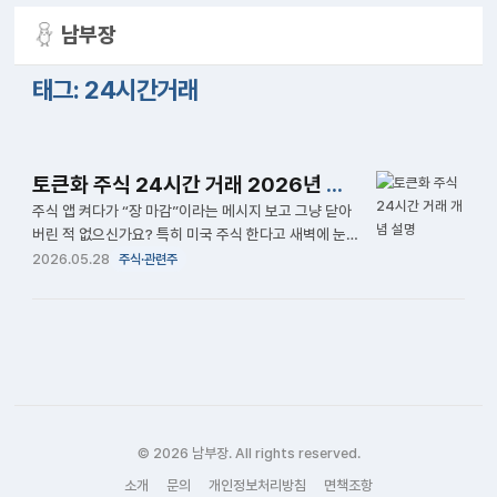
남부장
태그: 24시간거래
토큰화 주식 24시간 거래 2026년 법제화 후 투자 가이드
주식 앱 켜다가 “장 마감”이라는 메시지 보고 그냥 닫아
버린 적 없으신가요? 특히 미국 주식 한다고 새벽에 눈
비비고 앉아 있다 보면 ‘이게 맞나’ 싶을 때가 있거든요.
2026.05.28
주식·관련주
그런데 이제 그 불편이 달라질 수 있어요. 토큰화 주식이
본격화되면서 주식도 24시간 거래가 가능해지는 세상
이 오고 있고, 2026년 1월 한국에서도 관련 법이 국회
를 통과했어요. 토큰화 주식이란? 블록체인으로 24시
간 거래하는 […]
© 2026 남부장. All rights reserved.
소개
문의
개인정보처리방침
면책조항