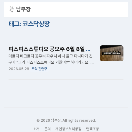
남부장
태그: 코스닥상장
피스피스스튜디오 공모주 6월 8일 상장 전 꼭 확인하기
마르디 메크르디 꽃무늬 파우치 하나 들고 다니다가 친
구가 “그거 피스피스스튜디오 거잖아?” 하더라고요. 아
는 사람은 다 아는 브랜드인데 상장한다니 귀가 솔깃했
2026.05.28
주식·관련주
어요. 청약은 5월 26~27일에 마감됐고, 6월 8일 코스
닥 상장을 앞두고 있어요. 수요예측 경쟁률이 847대 1
이었으니 배정받은 분들은 기대가 클 것 같아요. 피스피
스스튜디오, 마르디 메크르디가 뭐예요? 마르디 메크르
디 IPO 피스피스스튜디오는 2020년 설립된 패션 기업
으로, 대표 브랜드 ‘마르디 […]
© 2026 남부장. All rights reserved.
소개
문의
개인정보처리방침
면책조항