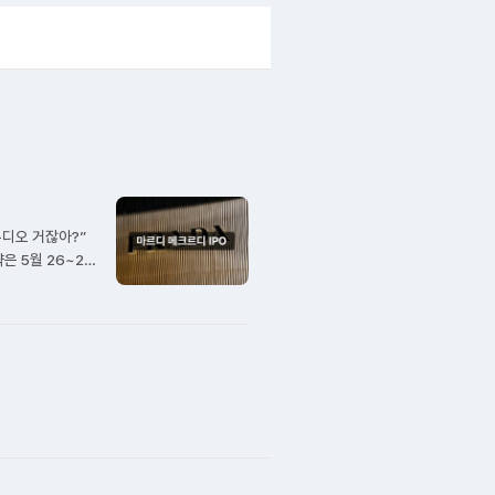
디오 거잖아?”
 5월 26~27
7대 1이었으니 배
예요? 마르디 메크
르디 […]