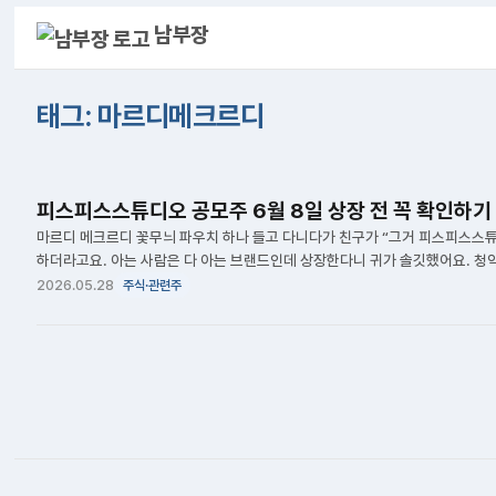
남부장
태그: 마르디메크르디
피스피스스튜디오 공모주 6월 8일 상장 전 꼭 확인하기
마르디 메크르디 꽃무늬 파우치 하나 들고 다니다가 친구가 “그거 피스피스스튜
하더라고요. 아는 사람은 다 아는 브랜드인데 상장한다니 귀가 솔깃했어요. 청약은
일에 마감됐고, 6월 8일 코스닥 상장을 앞두고 있어요. 수요예측 경쟁률이 84
2026.05.28
주식·관련주
정받은 분들은 기대가 클 것 같아요. 피스피스스튜디오, 마르디 메크르디가 뭐
르디 IPO 피스피스스튜디오는 2020년 설립된 패션 기업으로, 대표 브랜드 ‘마