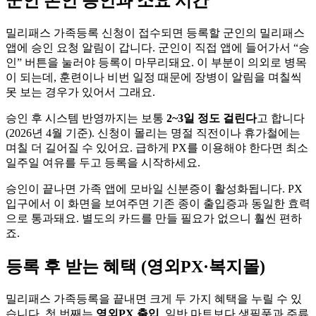
군인 본인 승인과 소요 시간
밀리패스 가족등록 신청이 접수되면 등록할 군인의 밀리패스
앱에 승인 요청 알림이 갑니다. 군인이 직접 앱에 들어가서 “승
인” 버튼을 눌러야 등록이 마무리돼요. 이 부분이 의외로 병목
이 되는데, 훈련이나 비번 일정 때문에 장병이 알림을 며칠씩
못 보는 경우가 있어서 그래요.
승인 후 시스템 반영까지는 보통
2~3일 정도 걸린다
고 합니다
(2026년 4월 기준). 신청이 몰리는 명절 직전이나 휴가철에는
며칠 더 길어질 수 있어요. 급하게 PX를 이용해야 한다면 최소
일주일 여유를 두고 등록을 시작하세요.
승인이 끝나면 가족 앱에 모바일 신분증이 활성화됩니다. PX
입구에서 이 화면을 보여주면 기존 종이 출입증과 동일한 효력
으로 통과돼요. 별도의 카드를 만들 필요가 없으니 훨씬 편하
죠.
등록 후 받는 혜택 (영외PX·복지몰)
밀리패스 가족등록을 끝내면 크게 두 가지 혜택을 누릴 수 있
습니다. 첫 번째는
영외PX 출입
. 일반 마트보다 생필품과 주류