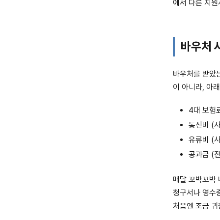
에서 다른 지원
바우처 
바우처를 받았는
이 아니라, 아
4대 보험
통신비 (
유류비 (
공과금 (
매달 꼬박꼬박 
청구서나 영수증
처음엔 조금 귀